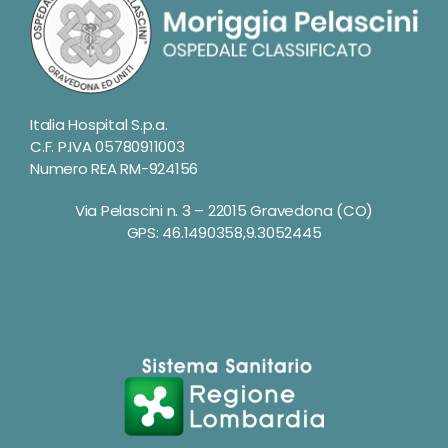
Italia Hospital S.p.a.
C.F. P.IVA 05780911003
Numero REA RM-924156
Via Pelascini n. 3 – 22015 Gravedona (CO)
GPS: 46.1490358,9.3052445