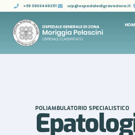
+39 39034492111
urp@ospedaledigravedona.it
HOM
POLIAMBULATORIO SPECIALISTICO
Epatolog