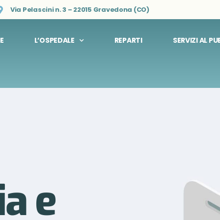
Via Pelascini n. 3 – 22015 Gravedona (CO)
E
L’OSPEDALE
REPARTI
SERVIZI AL P
ia e