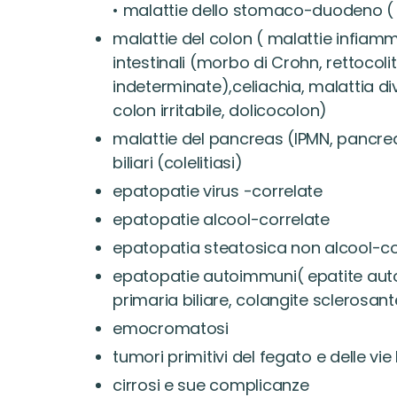
• malattie dello stomaco-duodeno ( g
malattie del colon ( malattie infiam
intestinali (morbo di Crohn, rettocolit
indeterminate),celiachia, malattia div
colon irritabile, dolicocolon)
malattie del pancreas (IPMN, pancreat
biliari (colelitiasi)
epatopatie virus -correlate
epatopatie alcool-correlate
epatopatia steatosica non alcool-co
epatopatie autoimmuni( epatite aut
primaria biliare, colangite sclerosant
emocromatosi
tumori primitivi del fegato e delle vie b
cirrosi e sue complicanze