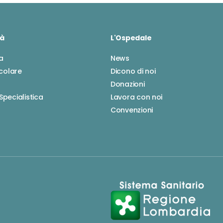
tà
L'Ospedale
a
News
colare
Dicono di noi
Donazioni
 Specialistica
Lavora con noi
Convenzioni