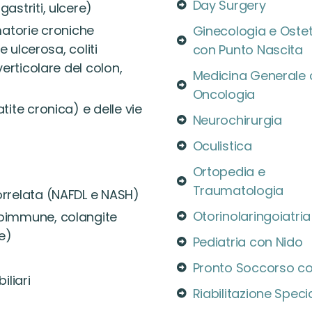
Day Surgery
astriti, ulcere)
matorie croniche
Ginecologia e Ostet
e ulcerosa, coliti
con Punto Nascita
erticolare del colon,
Medicina Generale
Oncologia
ite cronica) e delle vie
Neurochirurgia
Oculistica
Ortopedia e
Traumatologia
rrelata (NAFDL e NASH)
Otorinolaringoiatria
oimmune, colangite
e)
Pediatria con Nido
Pronto Soccorso c
iliari
Riabilitazione Specia