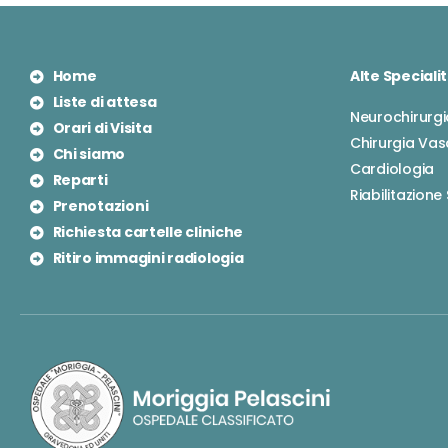
Home
Alte Speciali
Liste di attesa
Neurochirurgi
Orari di Visita
Chirurgia Vas
Chi siamo
Cardiologia
Reparti
Riabilitazione
Prenotazioni
Richiesta cartelle cliniche
Ritiro immagini radiologia