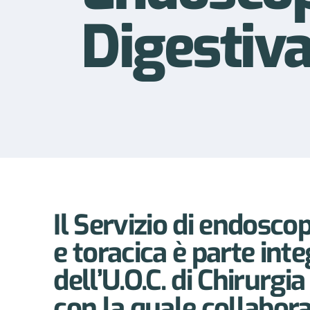
Digestiva
Il Servizio di endoscop
e toracica è parte int
dell’U.O.C. di Chirurgi
con la quale collabora