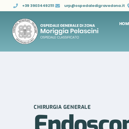
+39 39034492111
urp@ospedaledigravedona.it
HOM
CHIRURGIA GENERALE
Endoscop