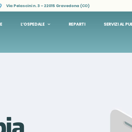
Via Pelascini n. 3 – 22015 Gravedona (CO)
E
L’OSPEDALE
REPARTI
SERVIZI AL P
ia