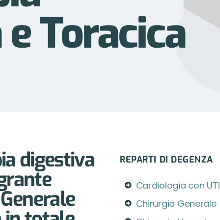
 e Toracica
ia digestiva
REPARTI DI DEGENZA
egrante
Cardiologia con UT
a Generale
Chirurgia Generale
 in totale