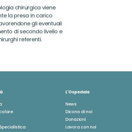
ologia chirurgica viene
te la presa in carico
favorendone gli eventuali
mento di secondo livello e
rurghi referenti.
tà
L'Ospedale
a
News
colare
Dicono di noi
Donazioni
 Specialistica
Lavora con noi