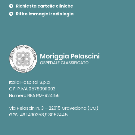
Richiesta cartelle cliniche
Ritiro immagini radiologia
Italia Hospital S.p.a.
C.F. P.IVA 05780911003
Numero REA RM-924156
Via Pelascini n. 3 – 22015 Gravedona (CO)
GPS: 46.1490358,9.3052445