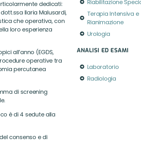
Riabilitazione Specia
articolarmente dedicati:
dott.ssa Ilaria Malusardi,
Terapia Intensiva e
stica che
operativa, con
Rianimazione
lla loro esperienza
Urologia
ANALISI ED ESAMI
pici all’anno (EGDS,
procedure operative tra
Laboratorio
stomia percutanea
Radiologia
ramma di screening
e.
co è di 4 sedute alla
del consenso e di