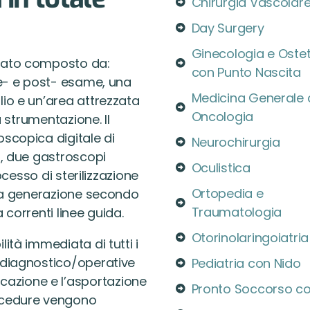
Chirurgia Vascolar
Day Surgery
Ginecologia e Ostet
icato composto da:
con Punto Nascita
re- e post- esame, una
Medicina Generale
io e un’area attrezzata
Oncologia
a strumentazione. Il
scopica digitale di
Neurochirurgia
i, due gastroscopi
Oculistica
ocesso di sterilizzazione
Ortopedia e
ima generazione secondo
Traumatologia
 correnti linee guida.
Otorinolaringoiatria
ità immediata di tutti i
 diagnostico/operative
Pediatria con Nido
azione e l’asportazione
Pronto Soccorso c
rocedure vengono