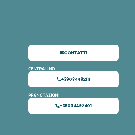
CONTATTI
CENTRALINO
+39034492111
PRENOTAZIONI
+39034492401