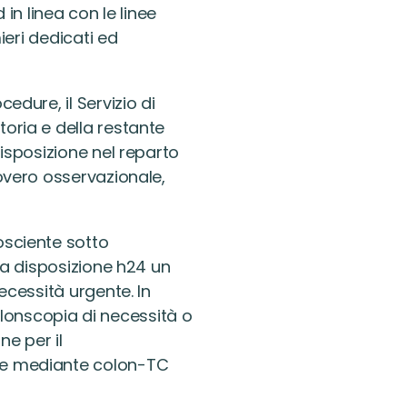
 in linea con le linee
mieri dedicati ed
edure, il Servizio di
oria e della restante
disposizione nel reparto
covero osservazionale,
osciente sotto
e a disposizione h24 un
ecessità urgente. In
onscopia di necessità o
ne per il
ne mediante colon-TC