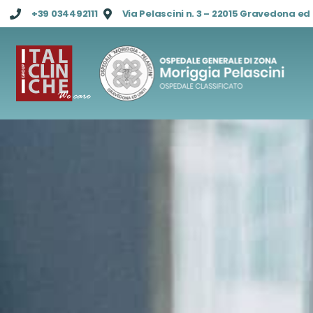
+39 034492111
Via Pelascini n. 3 – 22015 Gravedona ed 