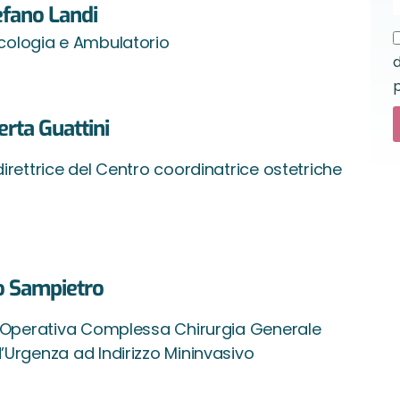
efano Landi
cologia e Ambulatorio
d
p
erta Guattini
irettrice del Centro coordinatrice ostetriche
o Sampietro
à Operativa Complessa Chirurgia Generale
’Urgenza ad Indirizzo Mininvasivo