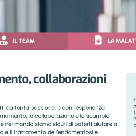
IL TEAM
LA MALAT
ento, collaborazioni
F
p
ti da tanta passione, e con l’esperienza
s
ornamento, la collaborazione e lo scambio
R
 e nel mondo siamo sicuri di poterti aiutare a
c
a e il trattamento dell’endometriosi e